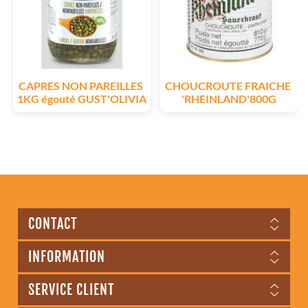
CAPRES NON PAREILLES 
CHOUCROUTE FRAICHE 
1KG égouté GUST'OLIVIA
'RHEINLAND'800G
CONTACT
INFORMATION
SERVICE CLIENT